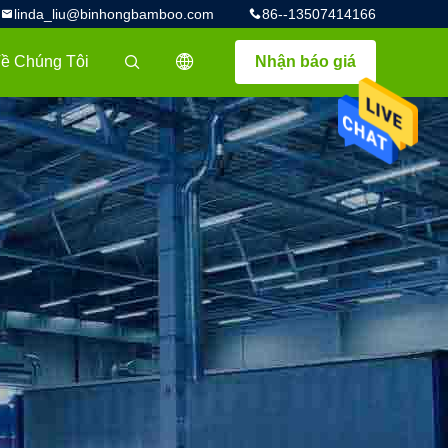
linda_liu@binhongbamboo.com
86--13507414166
ề Chúng Tôi
Nhận báo giá
描述