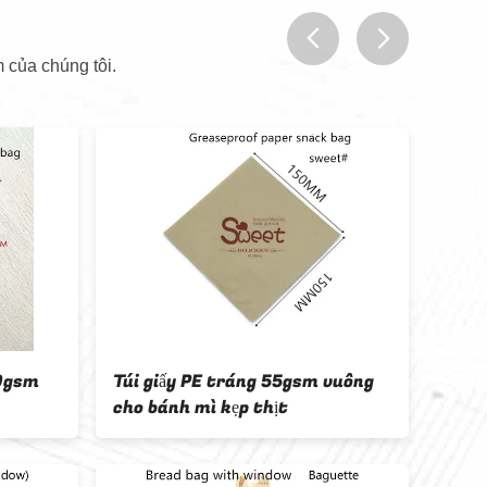
 của chúng tôi.
prev
next
20gsm
Túi giấy PE tráng 55gsm vuông
Có th
cho bánh mì kẹp thịt
đựng
dầu