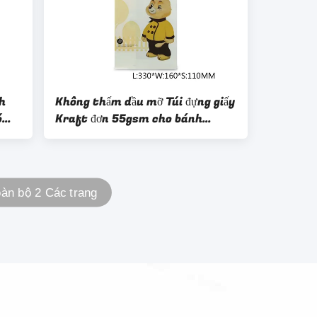
h
Không thấm dầu mỡ Túi đựng giấy
ó
Kraft đơn 55gsm cho bánh
sandwich
àn bộ 2 Các trang