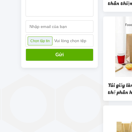
thân thiện
cắt bằng n
Vui lòng chọn tệp
Chọn tập tin
Gửi
Túi giấy 
thể phân 