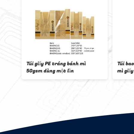
áp
Túi giấy PE tráng bánh mì
Túi ba
50gsm dùng một lần
mì giấ
uy
cửa sổ