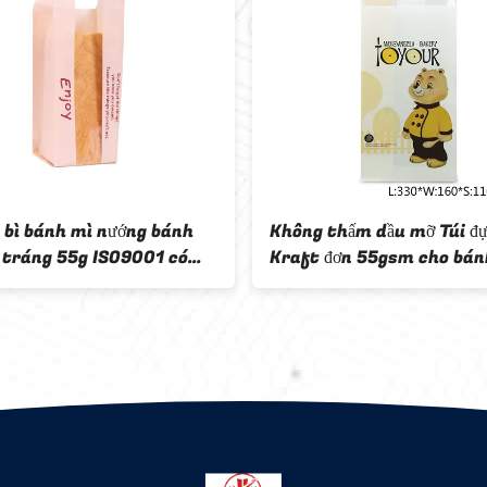
o bì bánh mì nướng bánh
Không thấm dầu mỡ Túi đự
y tráng 55g ISO9001 có
Kraft đơn 55gsm cho bán
sandwich