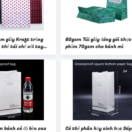
m giấy Kraft trắng
60gsm Túi giấy đóng gói thực
thể tái chế với tay
phẩm 70gsm cho bánh mì
út
àm bánh có độ bền cao
Có thể phân hủy sinh học Sáp