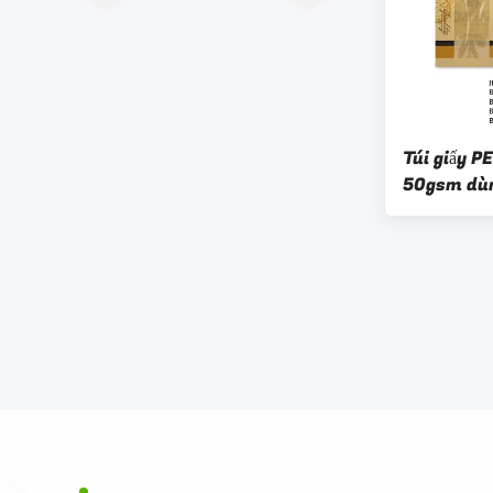
Túi giấy P
50gsm dùn