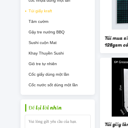
cốc nhựa dùng một lần
Túi giấy kraft
Tăm cườm
Gậy tre nướng BBQ
Túi mua sắ
Sushi cuộn Mat
128gsm có 
cầm dây r
Khay Thuyền Sushi
Giỏ tre tự nhiên
Cốc giấy dùng một lần
Cốc nước sốt dùng một lần
Để lại lời nhắn
Túi giấy l