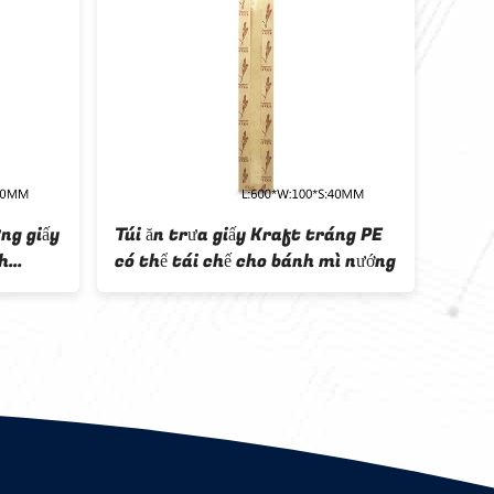
ng giấy
Túi ăn trưa giấy Kraft tráng PE
60gsm
h
có thể tái chế cho bánh mì nướng
phẩm