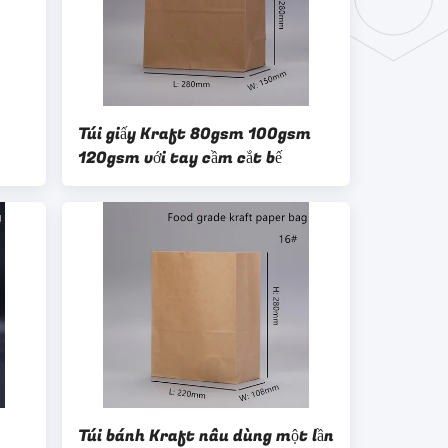
Túi giấy Kraft 80gsm 100gsm
120gsm với tay cầm cắt bế
Túi bánh Kraft nâu dùng một lần