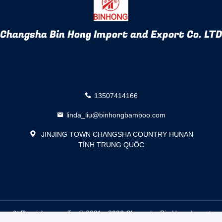
Changsha Bin Hong Import and Export Co. LTD
13507414166
linda_liu@binhongbamboo.com
JINJING TOWN CHANGSHA COUNTRY HUNAN
TỈNH TRUNG QUỐC
ng một lần nhà cung cấp. © 2021 - 2026 Changsha Bin Hong Import and