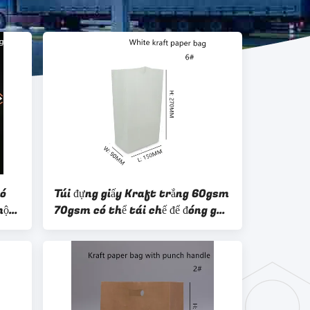
có
Túi đựng giấy Kraft trắng 60gsm
một
70gsm có thể tái chế để đóng gói
thực phẩm