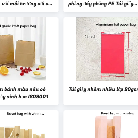
 với môi trường với vết
phẳng đáy phẳng PE Túi giấy
gón tay cái
Kraft tráng lót cho bánh qu
làm bánh màu nâu có
Túi giấy nhôm nhiều lớp 20g
hủy sinh học ISO9001