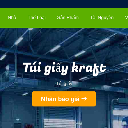
Nhà
Thể Loại
Sản Phẩm
Tài Nguyên
V
Túi giấy kraft
Túi giấy
Nhận báo giá