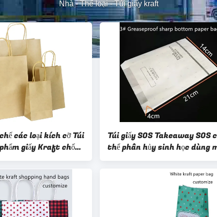
Nhà
-
Thể loại
-
Túi giấy kraft
chế các loại kích cỡ Túi
Túi giấy SOS Takeaway SOS 
 phẩm giấy Kraft chống
thể phân hủy sinh học dùng 
lần