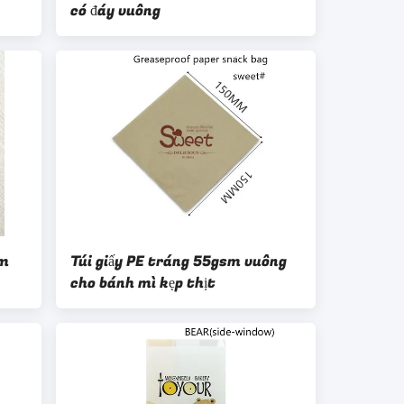
có đáy vuông
y
sm
Túi giấy PE tráng 55gsm vuông
cho bánh mì kẹp thịt