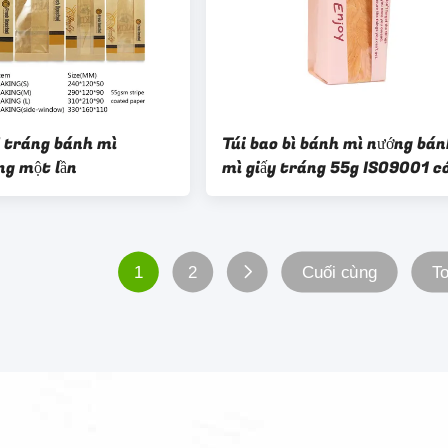
E tráng bánh mì
Túi bao bì bánh mì nướng bán
g một lần
mì giấy tráng 55g ISO9001 c
cửa sổ
1
2
Cuối cùng
To